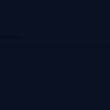
к
а
отключены