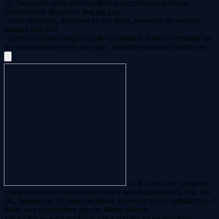
12. Загрузите свою фотографию для страницы мастера.
Допустимые форматы: png,jpg,jpeg
- если случайно, выбрали не тот файл, нажмите на кнопку
выбора еще раз)
- если не удалось загрузить фотографии в заявку, отправьте их
по электронной почте на адрес: beautiful-russia-ru@yandex.ru
13. В этом поле укажите
ссылки на свои социальные сети и мессенджеры (Vk, Ok, Tik-
tok, Telegram и т.д.)через которые клиенты могут связываться с
Вами или посмотреть другие Ваши работы.
Также Вы можете вставить здесь ссылку на видео своих