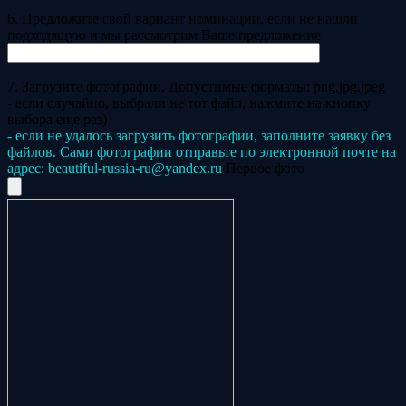
6. Предложите свой вариант номинации, если не нашли
подходящую и мы рассмотрим Ваше предложение
7. Загрузите фотографии. Допустимые форматы: png,jpg,jpeg
- если случайно, выбрали не тот файл, нажмите на кнопку
выбора еще раз)
- если не удалось загрузить фотографии, заполните заявку без
файлов. Сами фотографии отправьте по электронной почте на
адрес: beautiful-russia-ru@yandex.ru
Первое фото