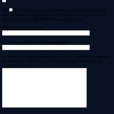
10.
Я ознакомлен(а) с правилами проведения конкурса и
даю согласие на обработку моих персональных данных для
интернет-портала ВК МИК "Красивая Россия"
Ваш e-mail (обязательно)
Ваш номер телефона (необязательно)
11. Напишите короткую историю о себе, связанную с Вашим
мастерством, хобби и т.д. Эти данные будут отражены на
странице мастера .