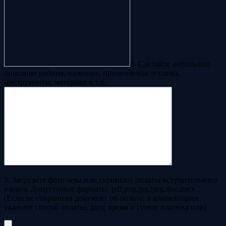
8. Сделайте небольшое
описание работы, название, применяемая техника,
инструменты, материал и т.д.
9. Загрузите фото чека или скриншот оплаты вступительного
взноса. Допустимые форматы: pdf,png,jpg,jpeg,doc,docx
(Если не сохранили документ об оплате, в комментарии
укажите способ оплаты, дату, время и сумму платежа или)