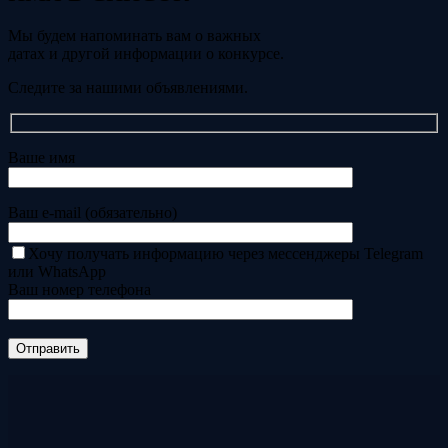
Мы будем напоминать вам о важных
датах и другой информации о конкурсе.
Следите за нашими объявлениями.
Ваше имя
Ваш e-mail (обязательно)
Хочу получать информацию через мессенджеры Telegram
или WhatsApp
Ваш номер телефона