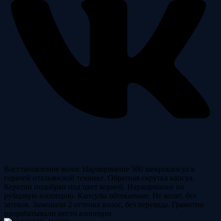
Восстановление волос
Наращивание 500 микрокапсул в
горячей итальянской технике. Обратная скрутка капсул.
Кератин подобран под цвет корней. Наращивание на
рубцовую алопецию. Капсулы обтекаемые. Не колят, без
затеков. Замешали 2 оттенка волос, без перехода. Грамотно
прорабатывали место алопеции