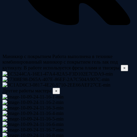
Маникюр с покрытием
Работа выполнена в технике
комбинированный маникюр с покрытием гель лак под
кутикулу. В работе используется фреза пламя и твизеры
×
Другие работы мастера
×