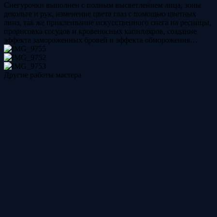
Снегурочки выполнен с полным высветлением лица, зоны
декольте и рук, изменение цвета глаз с помощью цветных
линз, так же приклеивание искусственного снега на ресницы,
прорисовка сосудов и кровеносных капилляров, создание
эффекта замороженных бровей и эффекта обморожения…
Другие работы мастера