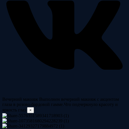
Вечерний макияж
Выполнен вечерний макияж с акцентом
глаза в розово-бардовой гамме.Что подчеркнуло красоту и
яркость глаз
×